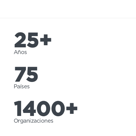
25+
Años
75
Países
1400+
Organizaciones